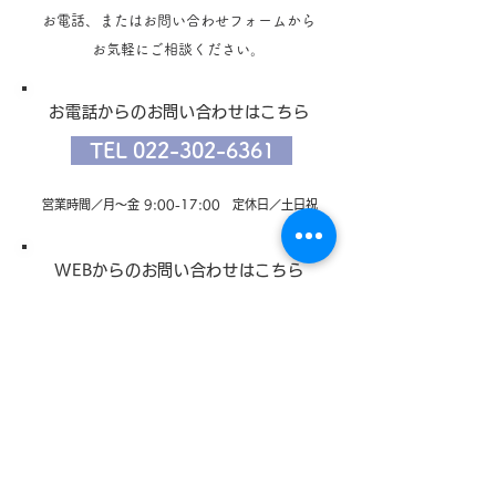
お電話、またはお問い合わせフォームから
ね。 明日からゴ
こんにちは
お気軽にご相談ください。
ークという方もい
でしょうか。 ア
１日金曜日から６
お電話からのお問い合わせはこちら
で休業日となって
TEL 022-302-6361
何をしようかしら
敵な連休をお過ご
営業時間／月～金 9:00-17:00 定休日／土日祝
い！
WEBからのお問い合わせはこちら
お問い合せフォーム
​ご連絡お待ちしております